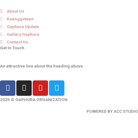
About Us
Keanggotaan
Gaphura Update
Gallery Gaphura
Contact Us
Get In Touch
An attractive line about the heading above.
F
I
Y
T
a
n
o
w
c
s
u
i
2025 © GAPHURA ORGANIZATION
e
t
t
t
POWERED BY ACC STUDIO
b
a
u
t
o
g
b
e
o
r
e
r
k
a