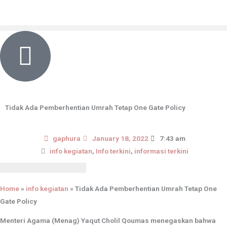
Skip
content
to
content
Tidak Ada Pemberhentian Umrah Tetap One Gate Policy
gaphura
January 18, 2022
7:43 am
info kegiatan
,
Info terkini
,
informasi terkini
Home
»
info kegiatan
»
Tidak Ada Pemberhentian Umrah Tetap One
Gate Policy
Menteri Agama (Menag) Yaqut Cholil Qoumas menegaskan bahwa