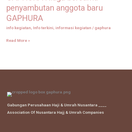
Bisnis
penyambutan anggota baru
Plan
GAPHURA
Koperasi
GAPHURA
info kegiatan
,
Info terkini
,
informasi kegiatan
/
gaphura
Niaga
bersama
Read More »
penyambutan
anggota
baru
GAPHURA
Gabungan Perusahaan Haji & Umrah Nusantara ____
Association Of Nusantara Hajj & Umrah Companies