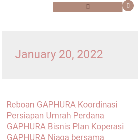
Skip
content
to
content
January 20, 2022
Reboan
GAPHURA
Reboan GAPHURA Koordinasi
Koordinasi
Persiapan
Persiapan Umrah Perdana
Umrah
GAPHURA Bisnis Plan Koperasi
Perdana
GAPHURA Niaga bersama
GAPHURA