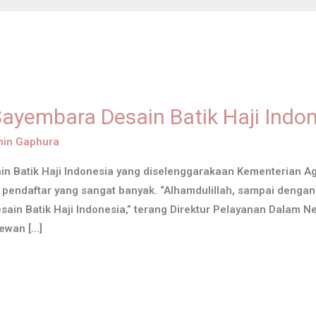
Sayembara Desain Batik Haji Indo
in Gaphura
n Batik Haji Indonesia yang diselenggarakaan Kementerian A
h pendaftar yang sangat banyak. “Alhamdulillah, sampai denga
in Batik Haji Indonesia,” terang Direktur Pelayanan Dalam Ne
ewan […]