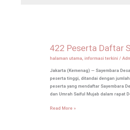
422
Peserta
422 Peserta Daftar 
Daftar
Sayembara
halaman utama
,
informasi terkini
/
Adm
Desain
Jakarta (Kemenag) — Sayembara Desai
Batik
peserta tinggi, ditandai dengan jumla
Haji
peserta yang mendaftar Sayembara Desa
Indonesia
dan Umrah Saiful Mujab dalam rapat D
Read More »