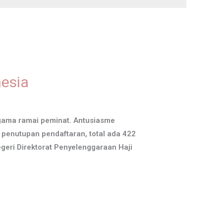
nesia
gama ramai peminat. Antusiasme
n penutupan pendaftaran, total ada 422
geri Direktorat Penyelenggaraan Haji