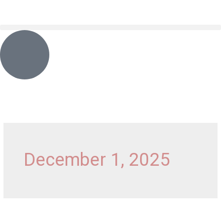
Skip
content
to
content
December 1, 2025
Saudi