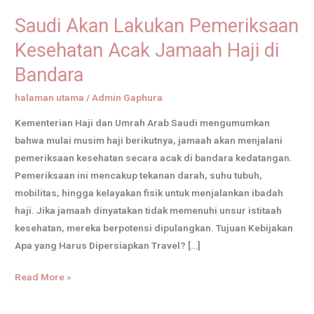
Akan
Saudi Akan Lakukan Pemeriksaan
Lakukan
Pemeriksaan
Kesehatan Acak Jamaah Haji di
Kesehatan
Bandara
Acak
Jamaah
halaman utama
/
Admin Gaphura
Haji
Kementerian Haji dan Umrah Arab Saudi mengumumkan
di
bahwa mulai musim haji berikutnya, jamaah akan menjalani
Bandara
pemeriksaan kesehatan secara acak di bandara kedatangan.
Pemeriksaan ini mencakup tekanan darah, suhu tubuh,
mobilitas, hingga kelayakan fisik untuk menjalankan ibadah
haji. Jika jamaah dinyatakan tidak memenuhi unsur istitaah
kesehatan, mereka berpotensi dipulangkan. Tujuan Kebijakan
Apa yang Harus Dipersiapkan Travel? […]
Read More »