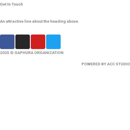
Get In Touch
An attractive line about the heading above.
F
I
Y
T
a
n
o
w
c
s
u
i
2025 © GAPHURA ORGANIZATION
e
t
t
t
POWERED BY ACC STUDIO
b
a
u
t
o
g
b
e
o
r
e
r
k
a
-
m
f