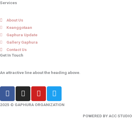
Services
About Us
Keanggotaan
Gaphura Update
Gallery Gaphura
Contact Us
Get In Touch
An attractive line about the heading above.
F
I
Y
T
a
n
o
w
c
s
u
i
2025 © GAPHURA ORGANIZATION
e
t
t
t
POWERED BY ACC STUDIO
b
a
u
t
o
g
b
e