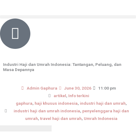
Skip
content
to
content
Industri Haji dan Umrah Indonesia: Tantangan, Peluang, dan
Masa Depannya
Admin Gaphura
June 30, 2026
11:00 pm
artikel
,
Info terkini
gaphura
,
haji khusus indonesia
,
industri haji dan umrah
,
industri haji dan umrah indonesia
,
penyelenggara haji dan
umrah
,
travel haji dan umrah
,
Umrah Indonesia