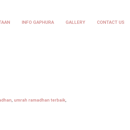
TAAN
INFO GAPHURA
GALLERY
CONTACT US
adhan
,
umrah ramadhan terbaik
,