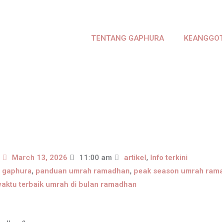
TENTANG GAPHURA
KEANGGO
a
March 13, 2026
11:00 am
artikel
,
Info terkini
,
gaphura
,
panduan umrah ramadhan
,
peak season umrah ram
aktu terbaik umrah di bulan ramadhan