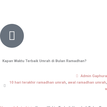
Skip
content
to
content
Kapan Waktu Terbaik Umrah di Bulan Ramadhan?
Admin Gaphur
10 hari terakhir ramadhan umrah
,
awal ramadhan umrah
w