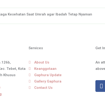
jaga Kesehatan Saat Umrah agar Ibadah Tetap Nyaman
Services
Get I
o.126b,
About Us
An at
Kec. Tebet, Kota
Keanggotaan
above
ah Khusus
Gaphura Update
Gallery Gaphura
F
a
0
Contact Us
c
g
e