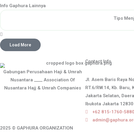
Info Gaphura Lainnya
Tips Men
Load More
Contact Info
Gabungan Perusahaan Haji & Umrah
Jl. Asem Baris Raya N
Nusantara ____ Association Of
RT.6/RW.14, Kb. Baru, 
Nusantara Hajj & Umrah Companies
Jakarta Selatan, Daer
Ibukota Jakarta 12830
+62 815-1760-588
admin@gaphura.or
2025 © GAPHURA ORGANIZATION