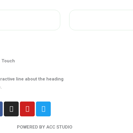
n Touch
tractive line about the heading
.
I
Y
T
n
o
w
s
u
i
t
t
t
POWERED BY ACC STUDIO