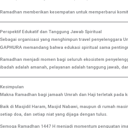
Ramadhan memberikan kesempatan untuk memperbarui komitmen
Perspektif Edukatif dan Tanggung Jawab Spiritual
Sebagai organisasi yang menghimpun travel penyelenggara Um
GAPHURA
memandang bahwa edukasi spiritual sama pentingn
Ramadhan menjadi momen bagi seluruh ekosistem penyelengga
ibadah adalah amanah, pelayanan adalah tanggung jawab, dan s
Kesimpulan
Makna Ramadhan bagi jamaah Umrah dan Haji terletak pada kesa
Baik di Masjidil Haram, Masjid Nabawi, maupun di rumah masin
setiap doa, dan setiap niat yang dijaga dengan tulus.
Semoga Ramadhan 1447 H menjadi momentum penguatan iman 