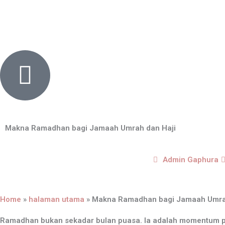
Skip
content
to
content
Makna Ramadhan bagi Jamaah Umrah dan Haji
Admin Gaphura
Home
»
halaman utama
»
Makna Ramadhan bagi Jamaah Umrah
Ramadhan bukan sekadar bulan puasa. Ia adalah momentum pe