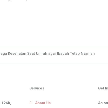
jaga Kesehatan Saat Umrah agar Ibadah Tetap Nyaman
Services
Get I
o.126b,
About Us
An at