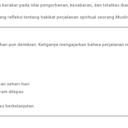
erakar pada nilai pengorbanan, kesabaran, dan totalitas iba
g refleksi tentang hakikat perjalanan spiritual seorang Musli
dhan pun demikian. Ketiganya mengajarkan bahwa perjalanan me
:
an sehari-hari
hram dilepas
s berkelanjutan.