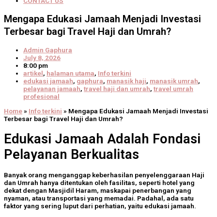
CONTACT US
Mengapa Edukasi Jamaah Menjadi Investasi
Terbesar bagi Travel Haji dan Umrah?
Admin Gaphura
July 8, 2026
8:00 pm
artikel
,
halaman utama
,
Info terkini
edukasi jamaah
,
gaphura
,
manasik haji
,
manasik umrah
,
pelayanan jamaah
,
travel haji dan umrah
,
travel umrah
profesional
Home
»
Info terkini
»
Mengapa Edukasi Jamaah Menjadi Investasi
Terbesar bagi Travel Haji dan Umrah?
Edukasi Jamaah Adalah Fondasi
Pelayanan Berkualitas
Banyak orang menganggap keberhasilan penyelenggaraan Haji
dan Umrah hanya ditentukan oleh fasilitas, seperti hotel yang
dekat dengan Masjidil Haram, maskapai penerbangan yang
nyaman, atau transportasi yang memadai. Padahal, ada satu
faktor yang sering luput dari perhatian, yaitu
edukasi jamaah
.