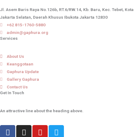
Jl. Asem Baris Raya No.126b, RT.6/RW.14, Kb. Baru, Kec. Tebet, Kota
Jakarta Selatan, Daerah Khusus Ibukota Jakarta 12830
+62 815-1760-5880
admin@gaphura.org
Services
About Us
Keanggotaan
Gaphura Update
Gallery Gaphura
Contact Us
Get In Touch
An attractive line about the heading above.
F
I
Y
T
a
n
o
w