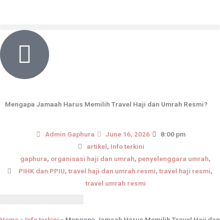
Skip
content
to
content
Mengapa Jamaah Harus Memilih Travel Haji dan Umrah Resmi?
Admin Gaphura
June 16, 2026
8:00 pm
artikel
,
Info terkini
gaphura
,
organisasi haji dan umrah
,
penyelenggara umrah
,
PIHK dan PPIU
,
travel haji dan umrah resmi
,
travel haji resmi
,
travel umrah resmi
Home
»
Info terkini
»
Mengapa Jamaah Harus Memilih Travel Haji dan