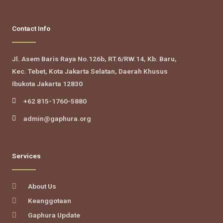
Contact Info
Jl. Asem Baris Raya No.126b, RT.6/RW.14, Kb. Baru,
Kec. Tebet, Kota Jakarta Selatan, Daerah Khusus
Ibukota Jakarta 12830
+62 815-1760-5880
admin@gaphura.org
Services
About Us
Keanggotaan
Gaphura Update