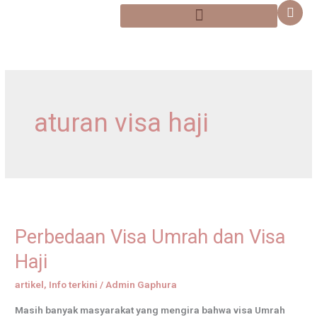
Skip
content
to
content
aturan visa haji
Perbedaan
Visa
Perbedaan Visa Umrah dan Visa
Umrah
dan
Haji
Visa
artikel
,
Info terkini
/
Admin Gaphura
Haji
Masih banyak masyarakat yang mengira bahwa visa Umrah