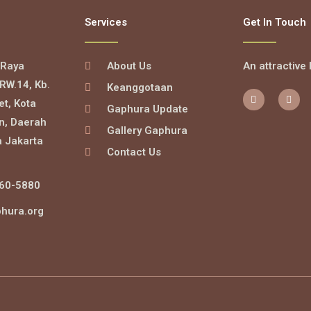
Services
Get In Touch
 Raya
About Us
An attractive
RW.14, Kb.
Keanggotaan
F
I
et, Kota
a
n
Gaphura Update
c
s
n, Daerah
e
t
Gallery Gaphura
b
a
a Jakarta
o
g
Contact Us
o
r
k
a
-
m
f
60-5880
hura.org