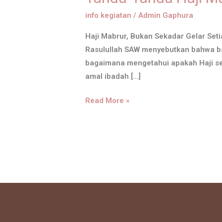
Mabrur
info kegiatan
/
Admin Gaphura
dalam
Haji Mabrur, Bukan Sekadar Gelar Set
Kehidupan
Rasulullah SAW menyebutkan bahwa bal
Sehari-
bagaimana mengetahui apakah Haji se
hari
amal ibadah […]
Read More »