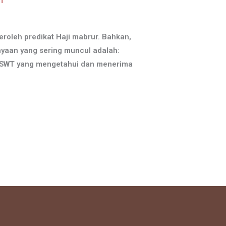
roleh predikat Haji mabrur. Bahkan,
nyaan yang sering muncul adalah:
h SWT yang mengetahui dan menerima