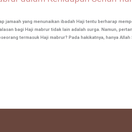
iap jamaah yang menunaikan ibadah Haji tentu berharap mempe
asan bagi Haji mabrur tidak lain adalah surga. Namun, perta
seorang termasuk Haji mabrur? Pada hakikatnya, hanya Alla