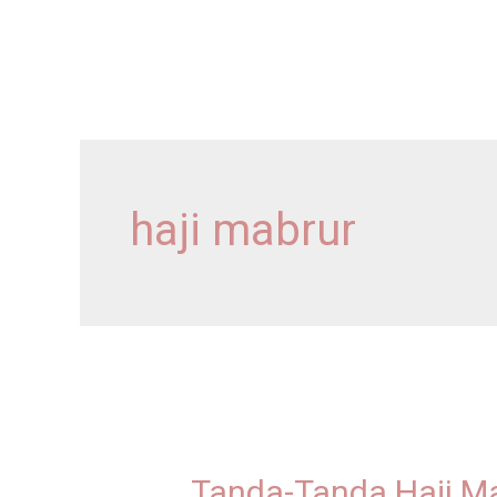
Skip
content
to
content
haji mabrur
Tanda-
Tanda
Tanda-Tanda Haji Ma
Haji