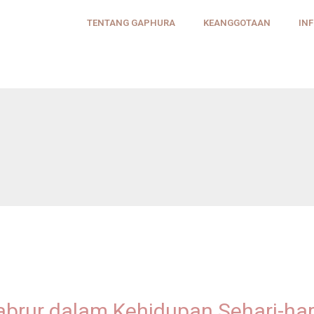
TENTANG GAPHURA
KEANGGOTAAN
IN
brur dalam Kehidupan Sehari-har