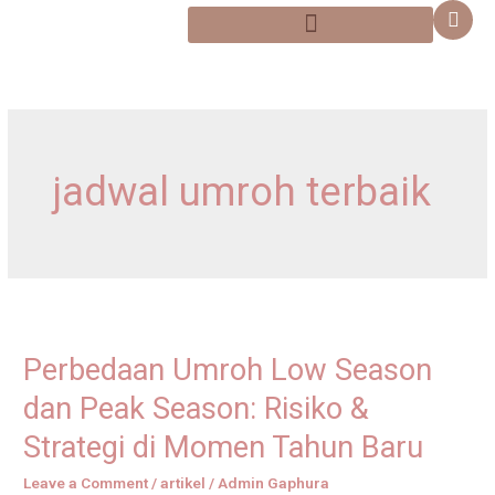
Skip
content
to
content
jadwal umroh terbaik
Perbedaan
Umroh
Perbedaan Umroh Low Season
Low
Season
dan Peak Season: Risiko &
dan
Strategi di Momen Tahun Baru
Peak
Season:
Leave a Comment
/
artikel
/
Admin Gaphura