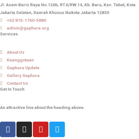
Jl. Asem Baris Raya No.126b, RT.6/RW.14, Kb. Baru, Kec. Tebet, Kota
Jakarta Selatan, Daerah Khusus Ibukota Jakarta 12830
+62 815-1760-5880
admin@gaphura.org
Services
About Us
Keanggotaan
Gaphura Update
Gallery Gaphura
Contact Us
Get In Touch
An attractive line about the heading above.
F
I
Y
T
a
n
o
w