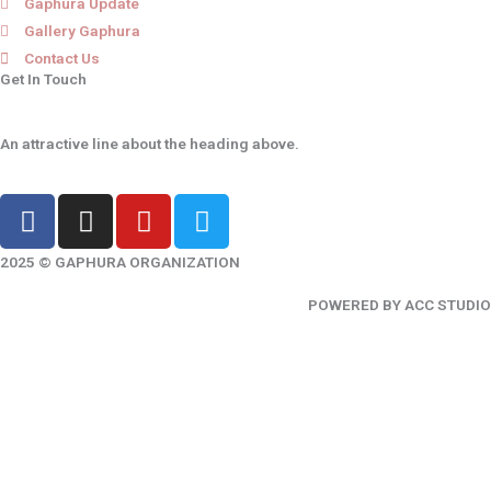
Gaphura Update
Gallery Gaphura
Contact Us
Get In Touch
An attractive line about the heading above.
F
I
Y
T
a
n
o
w
c
s
u
i
2025 © GAPHURA ORGANIZATION
e
t
t
t
POWERED BY ACC STUDIO
b
a
u
t
o
g
b
e
o
r
e
r
k
a
-
m
f