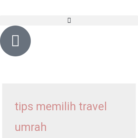
Skip
content
to
content
tips memilih travel
umrah