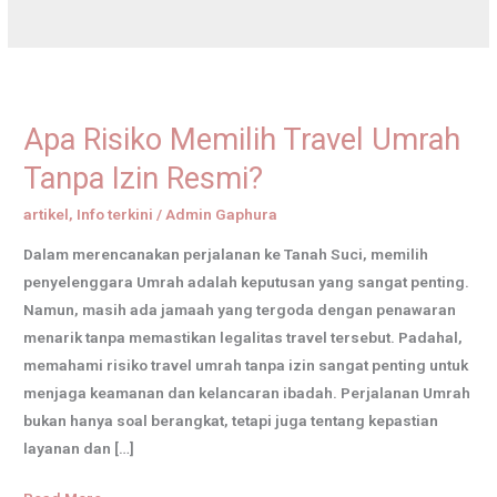
Apa
Risiko
Apa Risiko Memilih Travel Umrah
Memilih
Travel
Tanpa Izin Resmi?
Umrah
artikel
,
Info terkini
/
Admin Gaphura
Tanpa
Izin
Dalam merencanakan perjalanan ke Tanah Suci, memilih
Resmi?
penyelenggara Umrah adalah keputusan yang sangat penting.
Namun, masih ada jamaah yang tergoda dengan penawaran
menarik tanpa memastikan legalitas travel tersebut. Padahal,
memahami risiko travel umrah tanpa izin sangat penting untuk
menjaga keamanan dan kelancaran ibadah. Perjalanan Umrah
bukan hanya soal berangkat, tetapi juga tentang kepastian
layanan dan […]