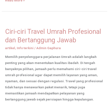
Read More »
Ciri-
ciri
Ciri-ciri Travel Umrah Profesional
Travel
Umrah
dan Bertanggung Jawab
Profesional
artikel
,
Info terkini
/
Admin Gaphura
dan
Bertanggung
Memilih penyelenggara perjalanan Umrah adalah langkah
Jawab
penting yang akan menentukan kualitas ibadah. Di tengah
banyaknya pilihan, jamaah perlu memahami ciri-ciri travel
umrah profesional agar dapat memilih layanan yang aman,
nyaman, dan sesuai dengan regulasi. Travel yang profesional
tidak hanya menawarkan paket menarik, tetapi juga
memastikan jamaah mendapatkan pelayanan yang
bertanggung jawab sejak persiapan hingga kepulangan.