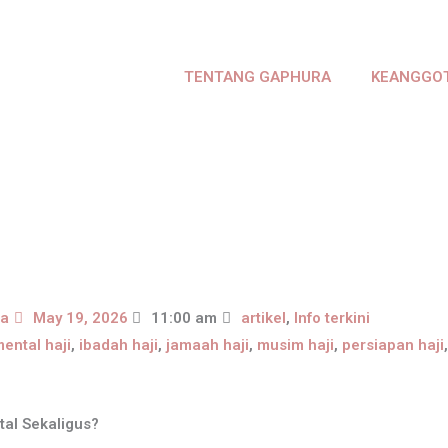
TENTANG GAPHURA
KEANGGO
ra
May 19, 2026
11:00 am
artikel
,
Info terkini
mental haji
,
ibadah haji
,
jamaah haji
,
musim haji
,
persiapan haji
tal Sekaligus?