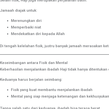
Selain fisik, Haji juga merupakan perjalanan batin.
Jamaah diajak untuk:
Merenungkan diri
Memperbaiki niat
Mendekatkan diri kepada Allah
Di tengah kelelahan fisik, justru banyak jamaah merasakan k
Keseimbangan antara Fisik dan Mental
Keberhasilan menjalankan ibadah Haji tidak hanya ditentukan o
Keduanya harus berjalan seimbang:
Fisik yang kuat membantu menjalankan ibadah
Mental yang siap menjaga ketenangan dan kekhusyuka
Tanpa salah satu dari keduanya, ibadah bisa terasa berat.