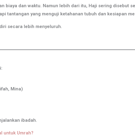
biaya dan waktu. Namun lebih dari itu, Haji sering disebut s
pi tantangan yang menguji ketahanan tubuh dan kesiapan me
iri secara lebih menyeluruh.
i:
ifah, Mina)
njalankan ibadah.
al untuk Umrah?