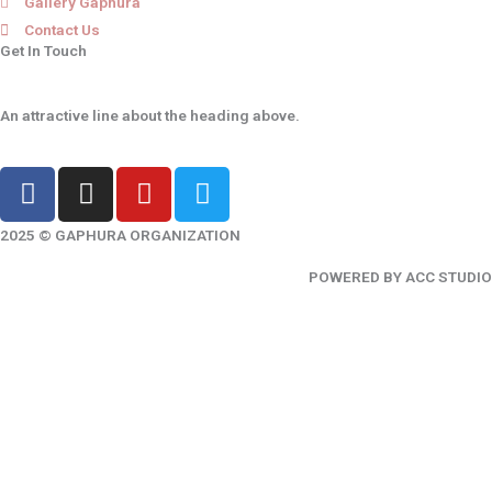
Gallery Gaphura
Contact Us
Get In Touch
An attractive line about the heading above.
F
I
Y
T
a
n
o
w
c
s
u
i
2025 © GAPHURA ORGANIZATION
e
t
t
t
POWERED BY ACC STUDIO
b
a
u
t
o
g
b
e
o
r
e
r
k
a
-
m
f