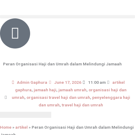
Skip
content
to
content
Peran Organisasi Haji dan Umrah dalam Melindungi Jamaah
Admin Gaphura
June 17, 2026
11:00 am
artikel
gaphura
,
jamaah haji
,
jamaah umrah
,
organisasi haji dan
umrah
,
organisasi travel haji dan umrah
,
penyelenggara haji
dan umrah
,
travel haji dan umrah
Home
»
artikel
»
Peran Organisasi Haji dan Umrah dalam Melindungi
Jamaah